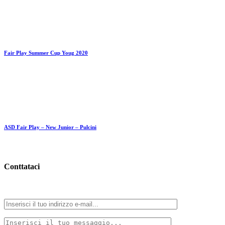
Conttataci
Compila il form e clicca su “Invia” per inviarci un messaggio
Sponsor
Questo sito usa dei cookie per migliorare la tua esperienza. Se
prosegui con la tua visita accetti le condizioni d'uso e la privacy