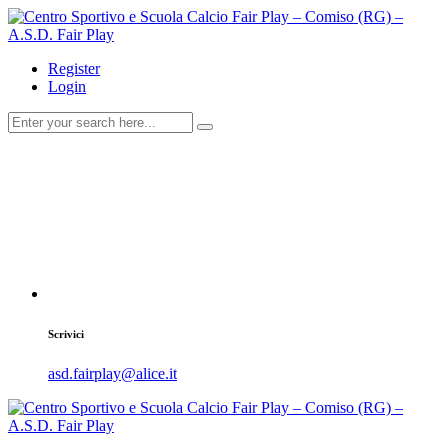
Register
Login
Scrivici
asd.fairplay@alice.it