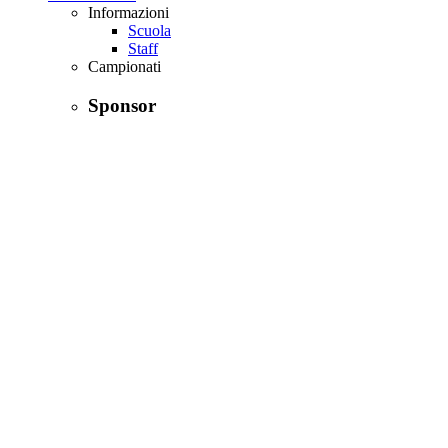
Guarda tutti gli highlights su YouTube
Il centro sportivo FairPlay
Contattaci