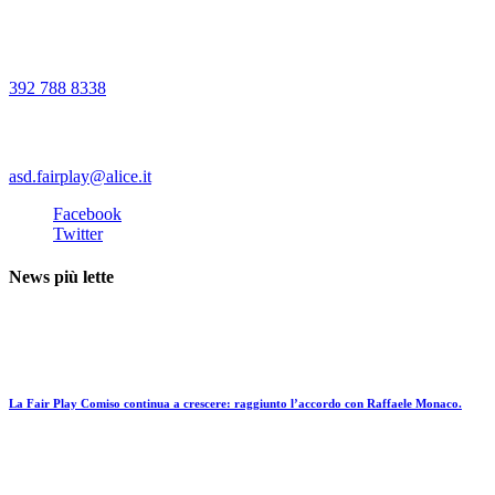
La Fair Play Comiso continua a crescere: raggiunto l’accordo con Raffaele Monaco.
16 Luglio 2019
Scuola calcio
Presentate nuove figure
5 Aprile 2017
Scuola calcio
Gabriele Tomasello firma con la Sicula Leonzio
3 Agosto 2019
Ultime notizie