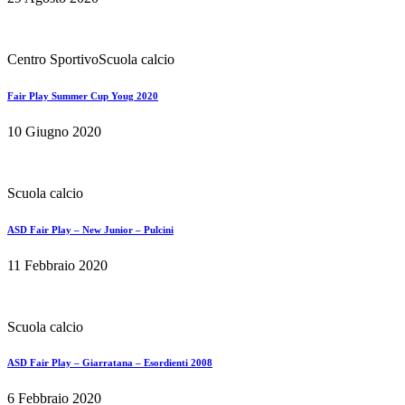
Scuola calcio
ASD Fair Play – Giarratana – Esordienti 2008
6 Febbraio 2020
Popular Tags
allenatori
calcio a 5
centro sportivo
Coach
Esordienti
esordienti
2008
pulcini
roma
scuola calcio
serie a
Main Sponsor
Diara Francesco
Diara Francesco