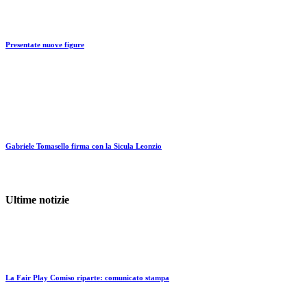
Scuola calcio
La Fair Play Comiso riparte: comunicato stampa
29 Agosto 2020
Centro Sportivo
Scuola calcio
Fair Play Summer Cup Youg 2020
10 Giugno 2020
Scuola calcio
ASD Fair Play – New Junior – Pulcini
11 Febbraio 2020