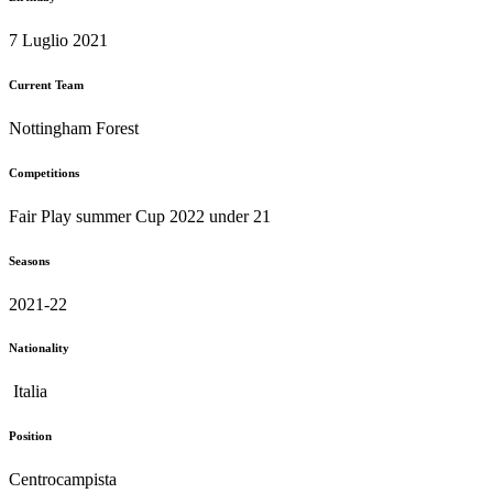
Italia
Position
Centrocampista
1.00
avg
Goals per game
0.00
avg
Assists per game
Win ratio
50
%
Shot Accuracy
0
%
Pass Accuracy
0
%
Performance
0
%
Penalty Kick Accuracy
0
%
Full Statistics
Player
Biography
Player
Related News
Player
Gallery