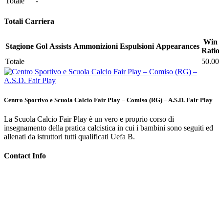
Il centro sportivo è stato inaugurato il 18 Marzo 2010. Il centro
sportivo è formato da due campi, uno di calcio a 8 e uno di calcio a
5/6. Il campo di calcio a 5/6 viene coperto in inverno con un
impianto presso-statico. Nell’impianto sono disponibili tutti i servizi
necessari: spogliatoi, servizi igienici, bar, area ludica per i bambini e
ampio parcheggio.
Chiamaci
392 788 8338
Scrivici
asd.fairplay@alice.it
Facebook
Twitter
News più lette
Scuola calcio