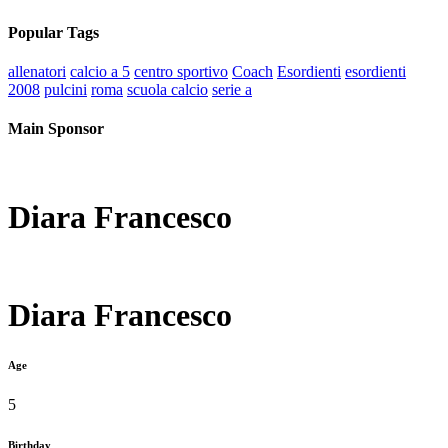
Age
5
Birthday
7 Luglio 2021
Current Team
Nottingham Forest
Competitions
Fair Play summer Cup 2022 under 21
Seasons
2021-22
Nationality