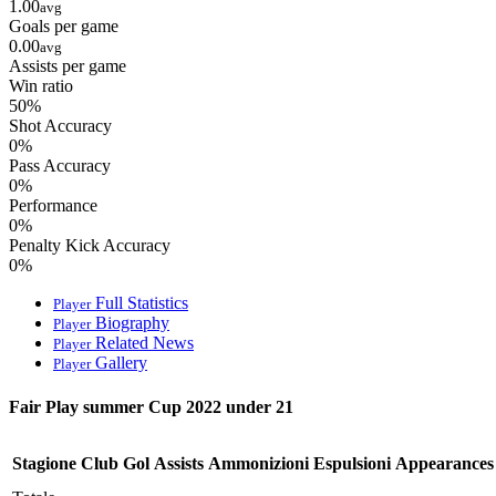
Player
Fair Play summer Cup 2022 under 21
Stagione
Club
Gol
Assists
Ammonizioni
Espulsioni
Appearances
Totale
-
Totali Carriera
Win
Stagione
Gol
Assists
Ammonizioni
Espulsioni
Appearances
Rati
Totale
50.00
Centro Sportivo e Scuola Calcio Fair Play – Comiso (RG) – A.S.D. Fair Play
La Scuola Calcio Fair Play è un vero e proprio corso di
insegnamento della pratica calcistica in cui i bambini sono seguiti ed
allenati da istruttori tutti qualificati Uefa B.
Contact Info