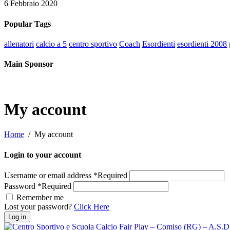
6 Febbraio 2020
Popular Tags
allenatori
calcio a 5
centro sportivo
Coach
Esordienti
esordienti 2008
Main Sponsor
My account
Home
My account
Login to your account
Username or email address
*
Required
Password
*
Required
Remember me
Lost your password?
Click Here
Log in