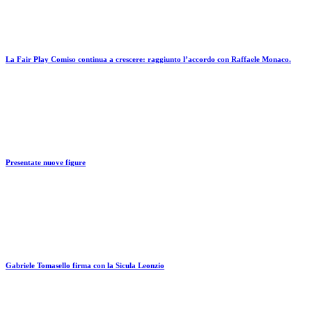
Scuola calcio
La Fair Play Comiso continua a crescere: raggiunto l’accordo con Raffaele Monaco.
16 Luglio 2019
Scuola calcio
Presentate nuove figure
5 Aprile 2017
Scuola calcio
Gabriele Tomasello firma con la Sicula Leonzio
3 Agosto 2019