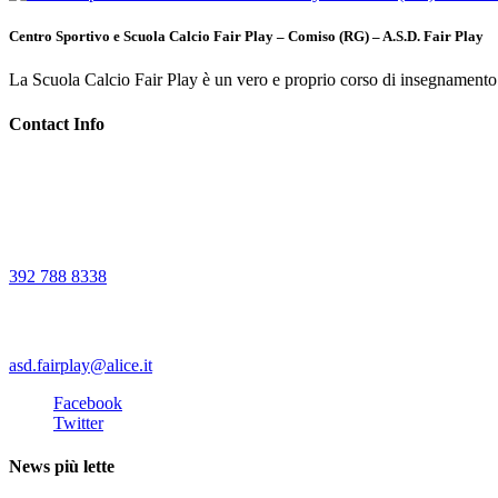
Centro Sportivo e Scuola Calcio Fair Play – Comiso (RG) – A.S.D. Fair Play
La Scuola Calcio Fair Play è un vero e proprio corso di insegnamento dell
Contact Info
Il centro sportivo è stato inaugurato il 18 Marzo 2010. Il centro sport
statico. Nell’impianto sono disponibili tutti i servizi necessari: spoglia
Chiamaci
392 788 8338
Scrivici
asd.fairplay@alice.it
Facebook
Twitter
News più lette