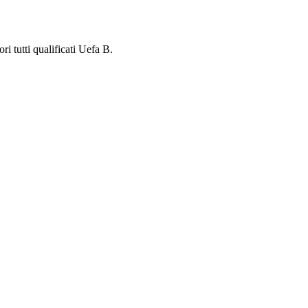
ri tutti qualificati Uefa B.
ampo di calcio a 5/6 viene coperto in inverno con un impianto presso-