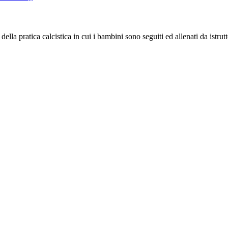
a pratica calcistica in cui i bambini sono seguiti ed allenati da istrutto
ivo è formato da due campi, uno di calcio a 8 e uno di calcio a 5/6. Il c
toi, servizi igienici, bar, area ludica per i bambini e ampio parcheggio.