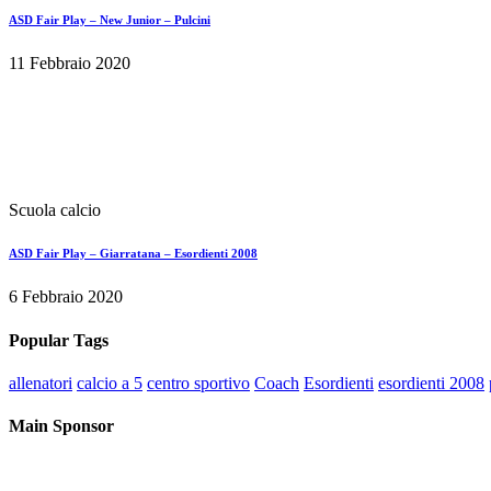
ASD Fair Play – New Junior – Pulcini
11 Febbraio 2020
Scuola calcio
ASD Fair Play – Giarratana – Esordienti 2008
6 Febbraio 2020
Popular Tags
allenatori
calcio a 5
centro sportivo
Coach
Esordienti
esordienti 2008
Main Sponsor