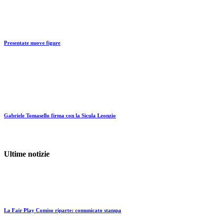
Scuola calcio
Presentate nuove figure
5 Aprile 2017
Scuola calcio
Gabriele Tomasello firma con la Sicula Leonzio
3 Agosto 2019
Ultime notizie
Scuola calcio
La Fair Play Comiso riparte: comunicato stampa