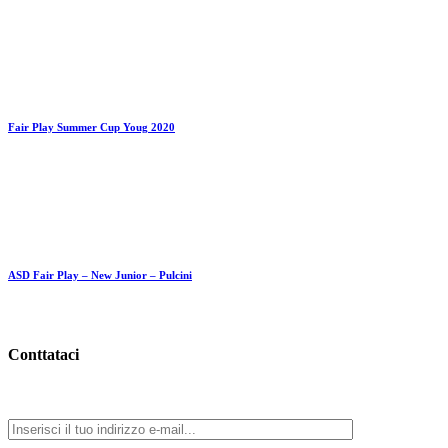
29 Agosto 2020
Centro Sportivo
Scuola calcio
Fair Play Summer Cup Youg 2020
10 Giugno 2020
Scuola calcio
ASD Fair Play – New Junior – Pulcini
11 Febbraio 2020
Conttataci
Compila il form e clicca su “Invia” per inviarci un messaggio