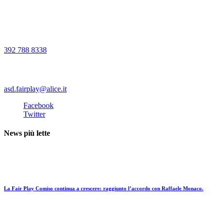
necessari: spogliatoi, servizi igienici, bar, area ludica per i bambini e
ampio parcheggio.
Chiamaci
392 788 8338
Scrivici
asd.fairplay@alice.it
Facebook
Twitter
News più lette
Scuola calcio
La Fair Play Comiso continua a crescere: raggiunto l’accordo con Raffaele Monaco.
16 Luglio 2019