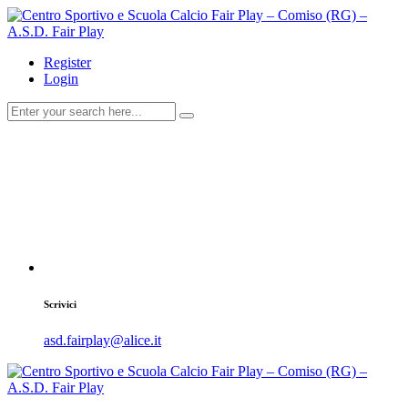
Register
Login
Scrivici
asd.fairplay@alice.it