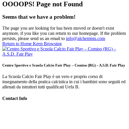
OOOOPS! Page not Found
Seems that we have a problem!
The page you are looking for has been moved or doesn't exist
anymore, if you like you can return to our homepage. If the problem
persists, please send us an email to
info@alchemists.com
Return to Home
Keep Browsing
Centro Sportivo e Scuola Calcio Fair Play – Comiso (RG) – A.S.D. Fair Play
La Scuola Calcio Fair Play è un vero e proprio corso di
insegnamento della pratica calcistica in cui i bambini sono seguiti ed
allenati da istruttori tutti qualificati Uefa B.
Contact Info
Il centro sportivo è stato inaugurato il 18 Marzo 2010. Il centro
sportivo è formato da due campi, uno di calcio a 8 e uno di calcio a
5/6. Il campo di calcio a 5/6 viene coperto in inverno con un
impianto presso-statico. Nell’impianto sono disponibili tutti i servizi